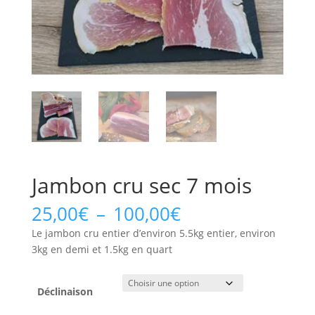
Jambon cru sec 7 mois
Plage
25,00
€
–
100,00
€
de
Le jambon cru entier d’environ 5.5kg entier, environ
prix :
3kg en demi et 1.5kg en quart
25,00€
à
100,00€
Déclinaison